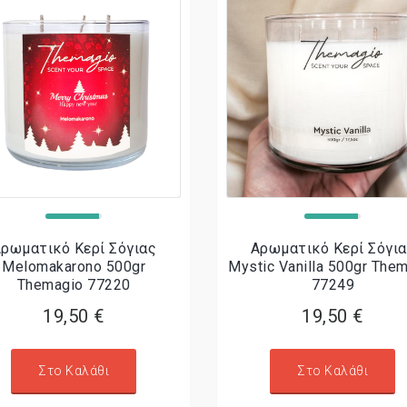
ρωματικό Κερί Σόγιας
Αρωματικό Κερί Σόγι
Melomakarono 500gr
Mystic Vanilla 500gr The
Themagio 77220
77249
19,50 €
19,50 €
Στο Καλάθι
Στο Καλάθι