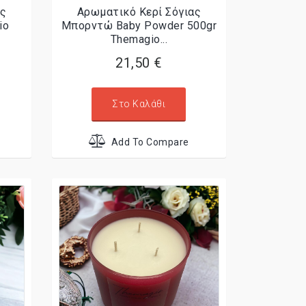
ας
Αρωματικό Κερί Σόγιας
io
Μπορντώ Baby Powder 500gr
Themagio...
21,50 €
Στο Καλάθι
Add To Compare