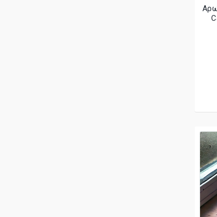
Αρω
C