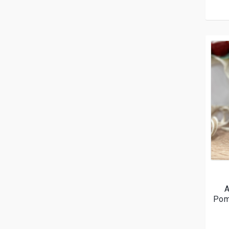
Α
Pom