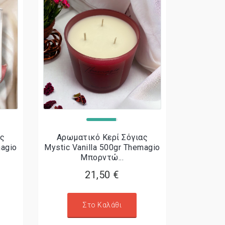
ας
Αρωματικό Κερί Σόγιας
magio
Mystic Vanilla 500gr Themagio
Μπορντώ...
21,50 €
Στο Καλάθι