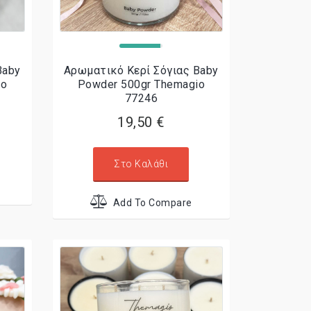
Baby
Αρωματικό Κερί Σόγιας Baby
io
Powder 500gr Themagio
77246
19,50 €
Στο Καλάθι
Add To Compare